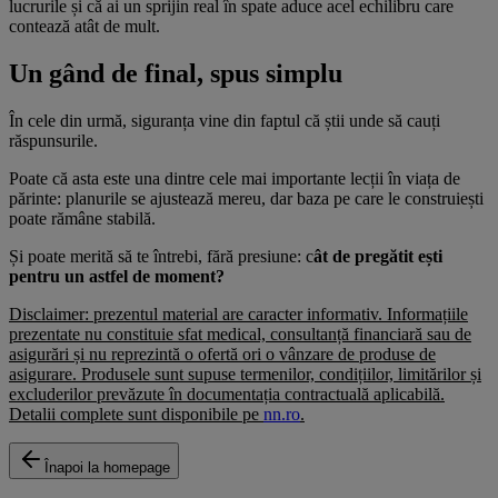
lucrurile și că ai un sprijin real în spate aduce acel echilibru care
contează atât de mult.
Un gând de final, spus simplu
În cele din urmă, siguranța vine din faptul că știi unde să cauți
răspunsurile.
Poate că asta este una dintre cele mai importante lecții în viața de
părinte: planurile se ajustează mereu, dar baza pe care le construiești
poate rămâne stabilă.
Și poate merită să te întrebi, fără presiune: c
ât de pregătit ești
pentru un astfel de moment?
Disclaimer: prezentul material are caracter informativ. Informațiile
prezentate nu constituie sfat medical, consultanță financiară sau de
asigurări și nu reprezintă o ofertă ori o vânzare de produse de
asigurare. Produsele sunt supuse termenilor, condițiilor, limitărilor și
excluderilor prevăzute în documentația contractuală aplicabilă.
Detalii complete sunt disponibile pe
nn.ro
.
Înapoi la homepage