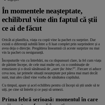
În momentele neașteptate,
echilibrul vine din faptul că știi
ce ai de făcut
Oricât ai planifica, viața cu copii vine la pachet cu surprize. Dar
există o diferență subtilă între a fi luat complet prin surprindere și a
avea deja o direcție. Pregătirea înseamnă că aceste surprize nu mai
vin la pachet cu nesiguranță.
Începuturile vin cu întrebări, nu cu răspunsuri clare, la fel cum viața
de părinte începe, de cele mai multe ori, cu o combinație de
entuziasm și o doză sănătoasă de „
oare fac bine?
”. Fiecare zi aduce
ceva nou, iar primele situații neașteptate pot părea mai mari decât
sunt, mai ales când vine vorba de sănătatea copilului.
Cu timpul, apare și acel echilibru pentru că începi să știi unde să te
uiți, pe cine să întrebi și ce pași să urmezi.
Prima febră serioasă: momentul în care