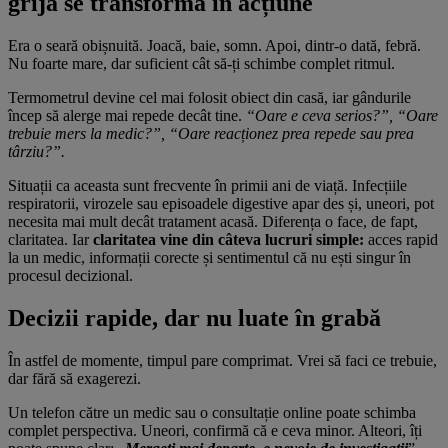
grija se transformă în acțiune
Era o seară obișnuită. Joacă, baie, somn. Apoi, dintr-o dată, febră.
Nu foarte mare, dar suficient cât să-ți schimbe complet ritmul.
Termometrul devine cel mai folosit obiect din casă, iar gândurile
încep să alerge mai repede decât tine.
“Oare e ceva serios?”, “Oare
trebuie mers la medic?”, “Oare reacționez prea repede sau prea
târziu?”.
Situații ca aceasta sunt frecvente în primii ani de viață. Infecțiile
respiratorii, virozele sau episoadele digestive apar des și, uneori, pot
necesita mai mult decât tratament acasă. Diferența o face, de fapt,
claritatea. Iar
claritatea vine din câteva lucruri simple:
acces rapid
la un medic, informații corecte și sentimentul că nu ești singur în
procesul decizional.
Decizii rapide, dar nu luate în grabă
În astfel de momente, timpul pare comprimat. Vrei să faci ce trebuie,
dar fără să exagerezi.
Un telefon către un medic sau o consultație online poate schimba
complet perspectiva. Uneori, confirmă că e ceva minor. Alteori, îți