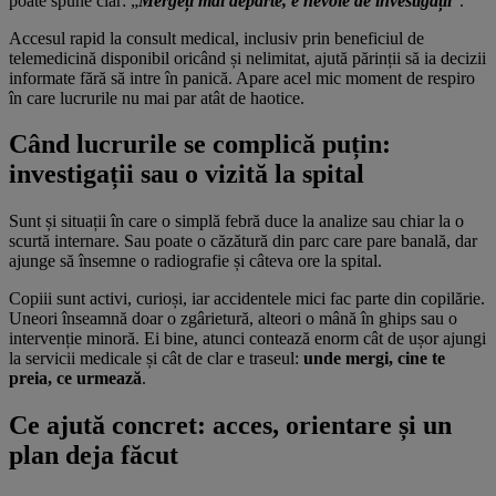
poate spune clar: „
Mergeți mai departe, e nevoie de investigații
”.
Accesul rapid la consult medical, inclusiv prin beneficiul de
telemedicină disponibil oricând și nelimitat, ajută părinții să ia decizii
informate fără să intre în panică. Apare acel mic moment de respiro
în care lucrurile nu mai par atât de haotice.
Când lucrurile se complică puțin:
investigații sau o vizită la spital
Sunt și situații în care o simplă febră duce la analize sau chiar la o
scurtă internare. Sau poate o căzătură din parc care pare banală, dar
ajunge să însemne o radiografie și câteva ore la spital.
Copiii sunt activi, curioși, iar accidentele mici fac parte din copilărie.
Uneori înseamnă doar o zgârietură, alteori o mână în ghips sau o
intervenție minoră. Ei bine, atunci contează enorm cât de ușor ajungi
la servicii medicale și cât de clar e traseul:
unde mergi, cine te
preia, ce urmează
.
Ce ajută concret: acces, orientare și un
plan deja făcut