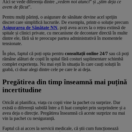
Aici se vede diferența dintre „
vedem noi atunci
” și „
știm deja ce
avem de făcut
”.
Pentru mulți părinți, o asigurare de sănătate devine acel sprijin
discret care simplifică lucrurile. De exemplu, printr-o soluție precum
Asigurarea de Sănătate NN
, poți avea acces la o rețea extinsă de
spitale și clinici private, cu mecanisme de decontare directă în multe
dintre ele, fără să te preocupe partea administrativă în momentele
tensionate.
În plus, faptul că poți opta pentru
consultații online 24/7
sau că poți
rămâne alături de copil în spital fără costuri suplimentare schimbă
complet experiența. Nu mai ești în situația în care cauți soluții în
grabă, ci doar alegi dintre cele pe care le ai deja.
Pregătirea din timp înseamnă mai puțină
incertitudine
Oricât ai planifica, viața cu copii vine la pachet cu surprize. Dar
există o diferență subtilă între a fi luat complet prin surprindere și a
avea deja o direcție. Pregătirea înseamnă că aceste surprize nu mai
vin la pachet cu nesiguranță.
Faptul că ai acces la servicii medicale, că știi cum funcționează