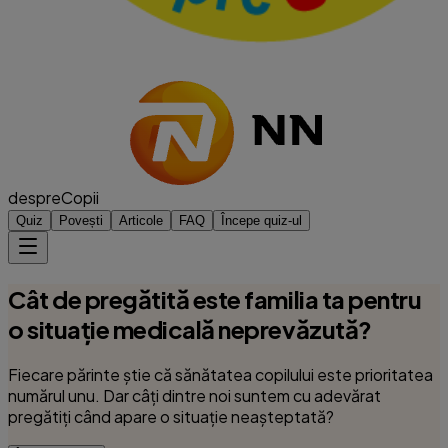
despre
Copii
Quiz
Povești
Articole
FAQ
Începe quiz-ul
Cât de pregătită este familia ta pentru
o situație medicală neprevăzută?
Fiecare părinte știe că sănătatea copilului este prioritatea
numărul unu. Dar câți dintre noi suntem cu adevărat
pregătiți când apare o situație neașteptată?