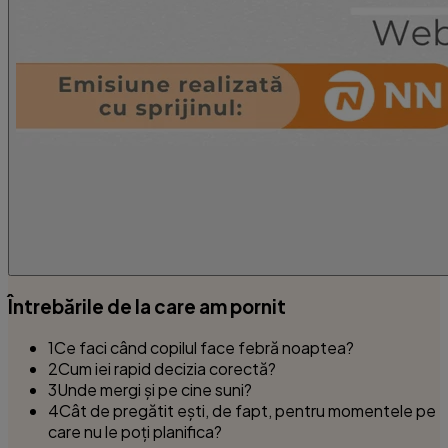
Întrebările de la care am pornit
1
Ce faci când copilul face febră noaptea?
2
Cum iei rapid decizia corectă?
3
Unde mergi și pe cine suni?
4
Cât de pregătit ești, de fapt, pentru momentele pe
care nu le poți planifica?