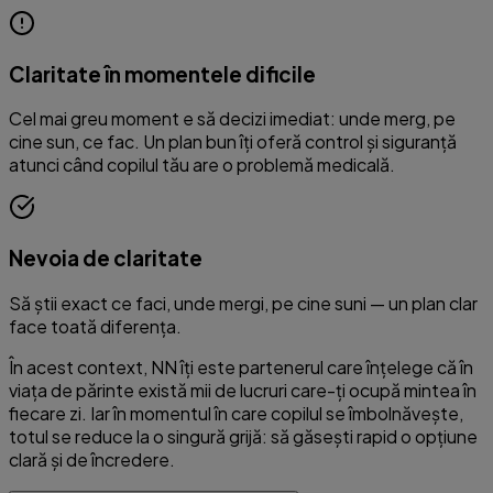
Claritate în momentele dificile
Cel mai greu moment e să decizi imediat: unde merg, pe
cine sun, ce fac. Un plan bun îți oferă control și siguranță
atunci când copilul tău are o problemă medicală.
Nevoia de claritate
Să știi exact ce faci, unde mergi, pe cine suni — un plan clar
face toată diferența.
În acest context, NN îți este partenerul care înțelege că în
viața de părinte există mii de lucruri care-ți ocupă mintea în
fiecare zi. Iar în momentul în care copilul se îmbolnăvește,
totul se reduce la o singură grijă: să găsești rapid o opțiune
clară și de încredere.