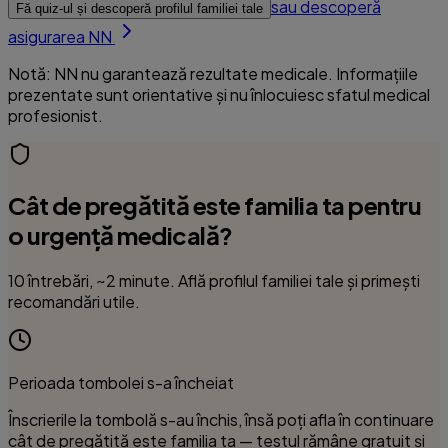
sau descoperă
Fă quiz-ul și descoperă profilul familiei tale
asigurarea NN
Notă: NN nu garantează rezultate medicale. Informațiile
prezentate sunt orientative și nu înlocuiesc sfatul medical
profesionist.
Cât de pregătită este familia ta pentru
o urgență medicală?
10 întrebări, ~2 minute. Află profilul familiei tale și primești
recomandări utile.
Perioada tombolei s-a încheiat
Înscrierile la tombolă s-au închis, însă poți afla în continuare
cât de pregătită este familia ta — testul rămâne
gratuit și