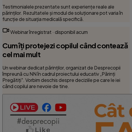
Testimonialele prezentate sunt experiențe reale ale
părinților. Rezultatele și modul de soluționare pot varia în
funcție de situația medicală specifică.
Webinar înregistrat · disponibil acum
Cum îți protejezi copilul când contează
cel mai mult
Un webinar dedicat părinților, organizat de Desprecopii
împreună cu NN în cadrul proiectului educativ „Părinți
Pregătiți". Vorbim deschis despre deciziile pe care le iei
când copilul are nevoie de tine.