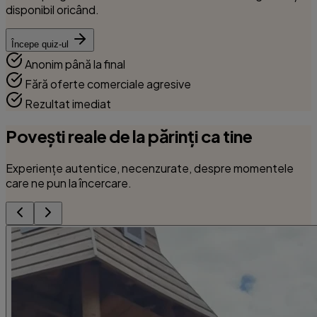
disponibil oricând
.
Începe quiz-ul
Anonim până la final
Fără oferte comerciale agresive
Rezultat imediat
Povești reale de la părinți ca tine
Experiențe autentice, necenzurate, despre momentele
care ne pun la încercare.